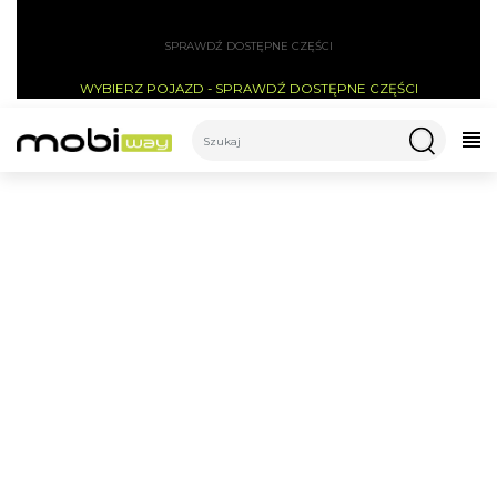
SPRAWDŹ DOSTĘPNE CZĘŚCI
WYBIERZ POJAZD - SPRAWDŹ DOSTĘPNE CZĘŚCI
CATEGORIES
ZMIANA Z OPON
SZOSOWYCH NA OPONY
TERENOWE 10"X3.0 Q5 -
CZAS OCZEKIWANIA OK. 3
DNI ROBOCZE