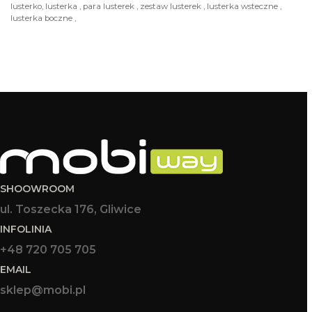
lusterko, lusterka , para lusterek , zestaw lusterek , lusterka wsteczne ,
lusterka boczne ,
SHOOWROOM
ul. Toszecka 176, Gliwice
INFOLINIA
+48 720 705 705
EMAIL
sklep@mobi.pl