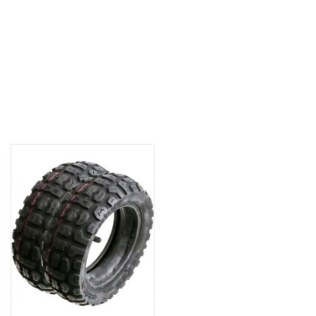
Pakiety serwisowe
Zmiana z opon szosowych na opony terenowe 10"x3.0 Q5 - Czas
oczekiwania ok. 3 dni robocze