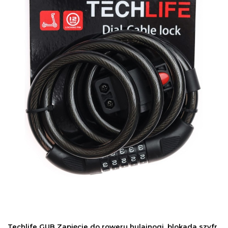
Techlife GUB Zapięcie do roweru hulajnogi, blokada szyfr