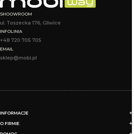
SHOOWROOM
ul. Toszecka 176, Gliwice
INFOLINIA
+48 720 705 705
EMAIL
sklep@mobi.pl
INFORMACJE
O FIRMIE