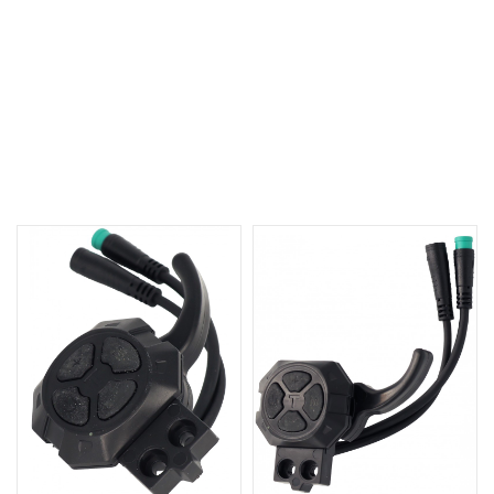
Części do hulajnogi
Manetki gazu
Manetka gazu pod palec wskazujący z przyciskami sterowania
wyświetlaczem - Techlife Q5/Q7