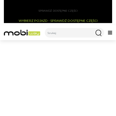
SPRAWDŹ DOSTĘPNE CZĘŚCI
WYBIERZ POJAZD - SPRAWDŹ DOSTĘPNE CZĘŚCI
CATEGORIES
MANETKA GAZU POD
PALEC WSKAZUJĄCY Z
PRZYCISKAMI STEROWANIA
WYŚWIETLACZEM -
TECHLIFE Q5/Q7