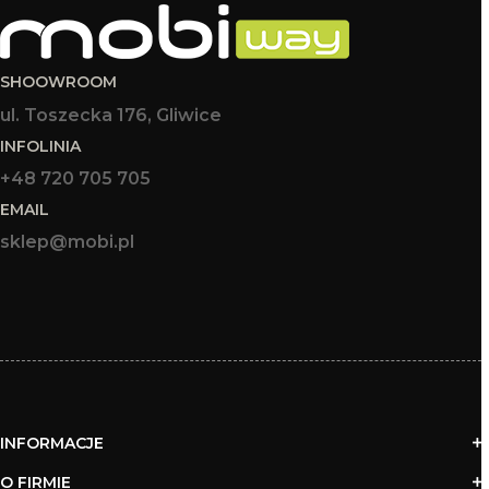
SHOOWROOM
ul. Toszecka 176, Gliwice
INFOLINIA
+48 720 705 705
EMAIL
sklep@mobi.pl
INFORMACJE
O FIRMIE