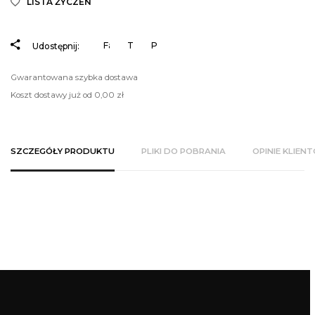
LISTA ŻYCZEŃ
Facebook
Tweetuj
Pinterest
Udostępnij:
Gwarantowana szybka dostawa
Koszt dostawy już od 0,00 zł
SZCZEGÓŁY PRODUKTU
PLIKI DO POBRANIA
OPINIE KLIEN