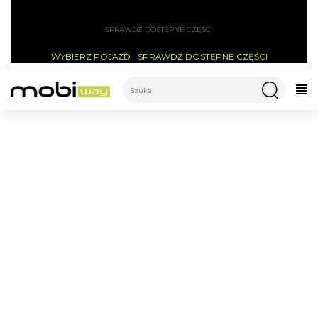
SPRAWDŹ DOSTĘPNE CZĘŚCI
WYBIERZ POJAZD - SPRAWDŹ DOSTĘPNE CZĘŚCI
CATEGORIES
TECHLIFE Q5 WSPORNIK
TYLNEGO BŁOTNIKA DO
KOŁA 10" - KOLOR ŻÓŁTY -
PRAWY
Części do hulajnogi
Błotniki
Techlife Q5 wspornik tylnego błotnika do koła 10" - Kolor żółty - Prawy