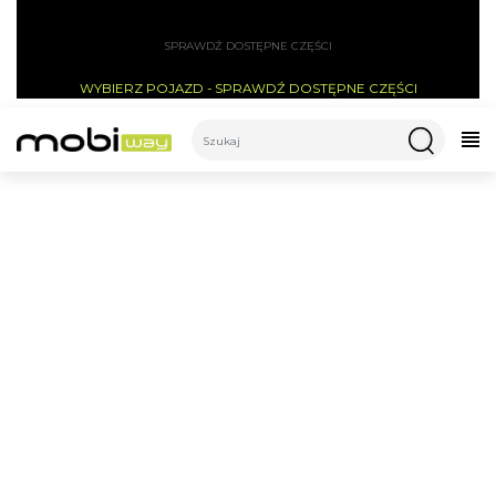
SPRAWDŹ DOSTĘPNE CZĘŚCI
WYBIERZ POJAZD - SPRAWDŹ DOSTĘPNE CZĘŚCI
CATEGORIES
WSPORNIKI BŁOTNIKA -
TECHLIFE Q3
Części do hulajnogi
Błotniki
Wsporniki błotnika - Techlife Q3