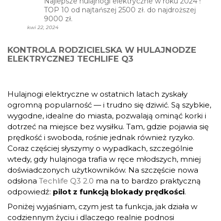
Najlepsze hulajnogi elektryczne w roku 2024 !
TOP 10 od najtańszej 2500 zł. do najdroższej
9000 zł.
kwi 22, 2024
KONTROLA RODZICIELSKA W HULAJNODZE
ELEKTRYCZNEJ TECHLIFE Q3
Hulajnogi elektryczne w ostatnich latach zyskały
ogromną popularność — i trudno się dziwić. Są szybkie,
wygodne, idealne do miasta, pozwalają ominąć korki i
dotrzeć na miejsce bez wysiłku. Tam, gdzie pojawia się
prędkość i swoboda, rośnie jednak również ryzyko.
Coraz częściej słyszymy o wypadkach, szczególnie
wtedy, gdy hulajnoga trafia w ręce młodszych, mniej
doświadczonych użytkowników. Na szczęście nowa
odsłona
Techlife Q3 2.0
ma na to bardzo praktyczną
odpowiedź:
pilot z funkcją blokady prędkości
.
Poniżej wyjaśniam, czym jest ta funkcja, jak działa w
codziennym życiu i dlaczego realnie podnosi