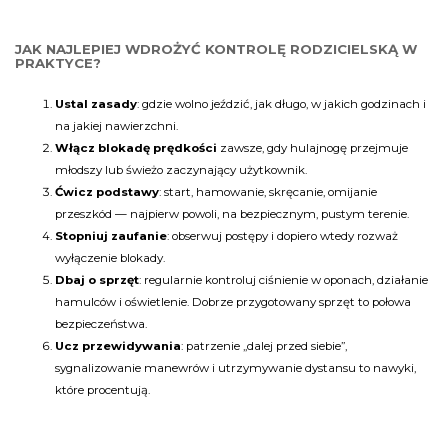
JAK NAJLEPIEJ WDROŻYĆ KONTROLĘ RODZICIELSKĄ W
PRAKTYCE?
Ustal zasady
: gdzie wolno jeździć, jak długo, w jakich godzinach i
na jakiej nawierzchni.
Włącz blokadę prędkości
zawsze, gdy hulajnogę przejmuje
młodszy lub świeżo zaczynający użytkownik.
Ćwicz podstawy
: start, hamowanie, skręcanie, omijanie
przeszkód — najpierw powoli, na bezpiecznym, pustym terenie.
Stopniuj zaufanie
: obserwuj postępy i dopiero wtedy rozważ
wyłączenie blokady.
Dbaj o sprzęt
: regularnie kontroluj ciśnienie w oponach, działanie
hamulców i oświetlenie. Dobrze przygotowany sprzęt to połowa
bezpieczeństwa.
Ucz przewidywania
: patrzenie „dalej przed siebie”,
sygnalizowanie manewrów i utrzymywanie dystansu to nawyki,
które procentują.