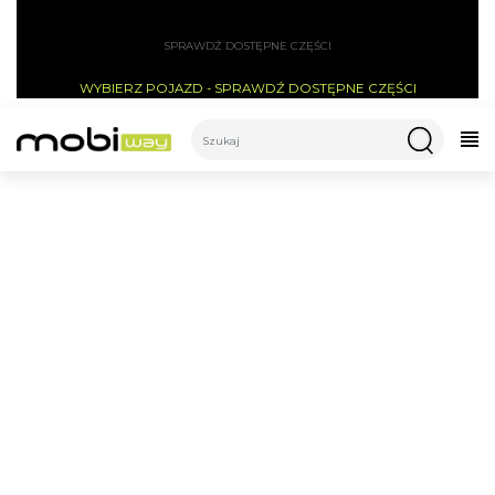
SPRAWDŹ DOSTĘPNE CZĘŚCI
WYBIERZ POJAZD - SPRAWDŹ DOSTĘPNE CZĘŚCI
CATEGORIES
KONTROLA RODZICIELSKA W
HULAJNODZE ELEKTRYCZNEJ
TECHLIFE Q3
Dom
All Post
Kontrola rodzicielska w hulajnodze elektrycznej Techlife Q3