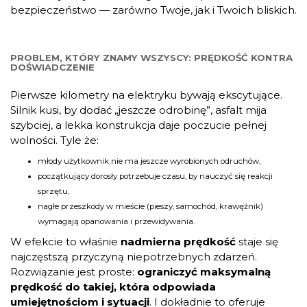
bezpieczeństwo — zarówno Twoje, jak i Twoich bliskich.
PROBLEM, KTÓRY ZNAMY WSZYSCY: PRĘDKOŚĆ KONTRA
DOŚWIADCZENIE
Pierwsze kilometry na elektryku bywają ekscytujące.
Silnik kusi, by dodać „jeszcze odrobinę”, asfalt mija
szybciej, a lekka konstrukcja daje poczucie pełnej
wolności. Tyle że:
młody użytkownik nie ma jeszcze wyrobionych odruchów,
początkujący dorosły potrzebuje czasu, by nauczyć się reakcji
sprzętu,
nagłe przeszkody w mieście (pieszy, samochód, krawężnik)
wymagają opanowania i przewidywania.
W efekcie to właśnie
nadmierna prędkość
staje się
najczęstszą przyczyną niepotrzebnych zdarzeń.
Rozwiązanie jest proste:
ograniczyć maksymalną
prędkość do takiej, która odpowiada
umiejętnościom i sytuacji
. I dokładnie to oferuje