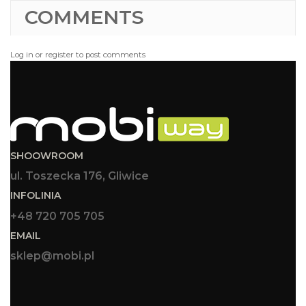
COMMENTS
Log in or register to post comments
SHOOWROOM
ul. Toszecka 176, Gliwice
INFOLINIA
+48 720 705 705
EMAIL
sklep@mobi.pl