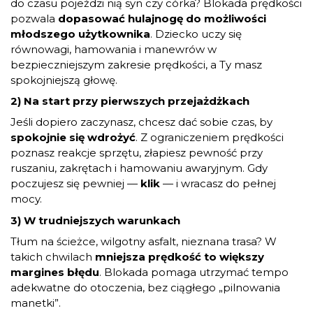
do czasu pojeździ nią syn czy córka? Blokada prędkości
pozwala
dopasować hulajnogę do możliwości
młodszego użytkownika
. Dziecko uczy się
równowagi, hamowania i manewrów w
bezpieczniejszym zakresie prędkości, a Ty masz
spokojniejszą głowę.
2) Na start przy pierwszych przejażdżkach
Jeśli dopiero zaczynasz, chcesz dać sobie czas, by
spokojnie się wdrożyć
. Z ograniczeniem prędkości
poznasz reakcje sprzętu, złapiesz pewność przy
ruszaniu, zakrętach i hamowaniu awaryjnym. Gdy
poczujesz się pewniej —
klik
— i wracasz do pełnej
mocy.
3) W trudniejszych warunkach
Tłum na ścieżce, wilgotny asfalt, nieznana trasa? W
takich chwilach
mniejsza prędkość to większy
margines błędu
. Blokada pomaga utrzymać tempo
adekwatne do otoczenia, bez ciągłego „pilnowania
manetki”.