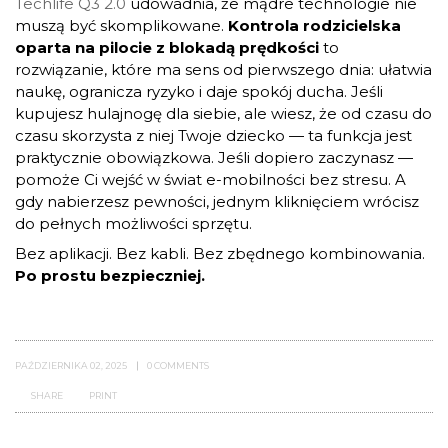
Techlife Q3 2.0
udowadnia, że mądre technologie nie
muszą być skomplikowane.
Kontrola rodzicielska
oparta na pilocie z blokadą prędkości
to
rozwiązanie, które ma sens od pierwszego dnia: ułatwia
naukę, ogranicza ryzyko i daje spokój ducha. Jeśli
kupujesz hulajnogę dla siebie, ale wiesz, że od czasu do
czasu skorzysta z niej Twoje dziecko — ta funkcja jest
praktycznie obowiązkowa. Jeśli dopiero zaczynasz —
pomoże Ci wejść w świat e-mobilności bez stresu. A
gdy nabierzesz pewności, jednym kliknięciem wrócisz
do pełnych możliwości sprzętu.
Bez aplikacji. Bez kabli. Bez zbędnego kombinowania.
Po prostu bezpieczniej.
PAŹDZIERNIKA 02, 2025
0 COMMENTS
PRINT
SHARE