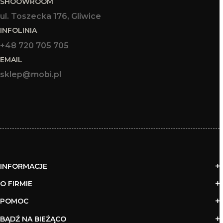
SHOOWROOM
ul. Toszecka 176, Gliwice
INFOLINIA
+48 720 705 705
EMAIL
sklep@mobi.pl
INFORMACJE
O FIRMIE
POMOC
BĄDŹ NA BIEŻĄCO