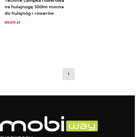
Techlife Lampka rowerowa
na hulajnogę 300lm mocna
do hulajnóg i rowerów
65,00 zł
1