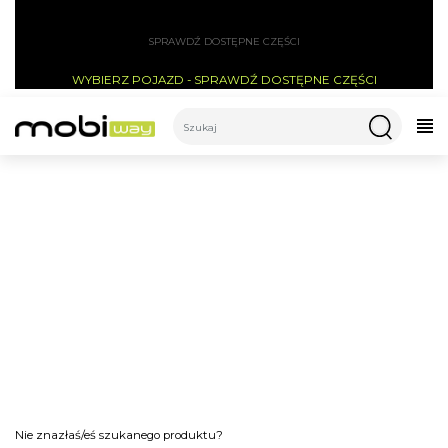
SPRAWDŹ DOSTĘPNE CZĘŚCI
WYBIERZ POJAZD - SPRAWDŹ DOSTĘPNE CZĘŚCI
CATEGORIES
LAMPKI DO HULAJNOGI
Akcesoria do hulajnogi
Lampki do hulajnogi
Nie znazłaś/eś szukanego produktu?